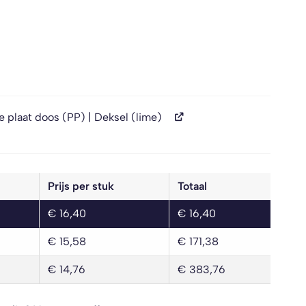
 plaat doos (PP) | Deksel (lime)
g
Prijs per stuk
Totaal
€
16,40
€
16,40
€
15,58
€
171,38
€
14,76
€
383,76