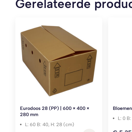
Gerelateerde produ
Eurodoos 28 (PP) | 600 × 400 ×
Bloemenh
280 mm
L: 0 B
L: 60 B: 40, H: 28 (cm)