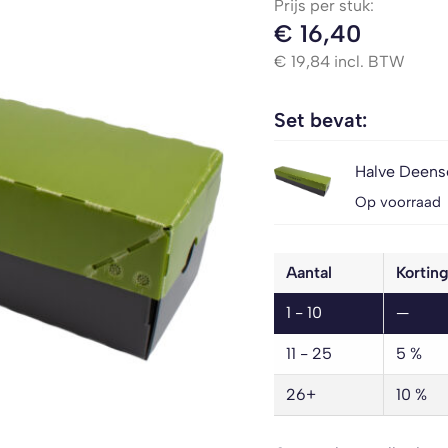
Prijs per stuk:
€
16,40
€
19,84
incl. BTW
Set bevat:
Halve Deense
Op voorraad
Aantal
Kortin
1 - 10
—
11 - 25
5 %
26+
10 %