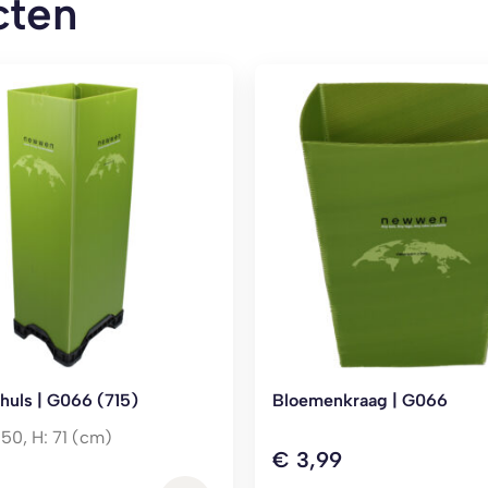
cten
uls | G066 (715)
Bloemenkraag | G066
: 50, H: 71 (cm)
€
3,99