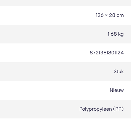
126 × 28 cm
1.68 kg
8721381801124
Stuk
Nieuw
Polypropyleen (PP)