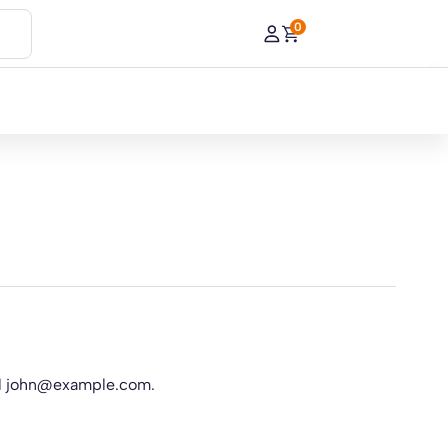
0
l
john@example.com
.