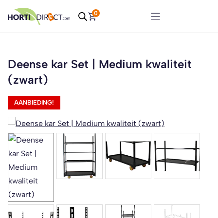
Ga
0
naar
de
inhoud
Deense kar Set | Medium kwaliteit
(zwart)
AANBIEDING!