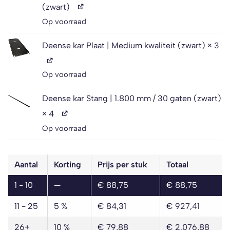
(zwart)
Op voorraad
Deense kar Plaat | Medium kwaliteit (zwart)
× 3
Op voorraad
Deense kar Stang | 1.800 mm / 30 gaten (zwart)
× 4
Op voorraad
Aantal
Korting
Prijs per stuk
Totaal
1 - 10
—
€
88,75
€
88,75
11 - 25
5 %
€
84,31
€
927,41
26+
10 %
€
79,88
€
2.076,88