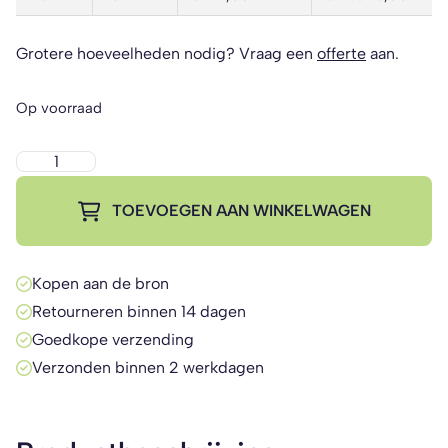
Grotere hoeveelheden nodig? Vraag een
offerte
aan.
Op voorraad
Deense
kar
TOEVOEGEN AAN WINKELWAGEN
Set
|
Medium
Kopen aan de bron
kwaliteit
Retourneren binnen 14 dagen
(zwart)
Goedkope verzending
aantal
Verzonden binnen 2 werkdagen